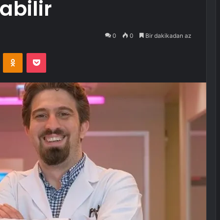
abilir
0
0
Bir dakikadan az
VKontakte
Odnoklassniki
Pocket