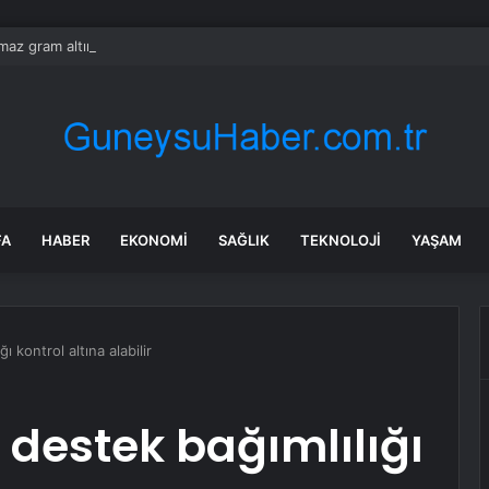
ılmaz gram altın için rakam verdi: Yarın akşama işaret etti
FA
HABER
EKONOMI
SAĞLIK
TEKNOLOJI
YAŞAM
 kontrol altına alabilir
 destek bağımlılığı