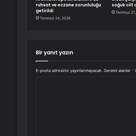
ruhsat ve eczane zorunluluğu
soğuk cilt o
getirildi
Temmuz 21,
Temmuz 24, 2026
Bir yanıt yazın
E-posta adresiniz yayınlanmayacak.
Gerekli alanlar
*
i
Y
o
r
u
m
*