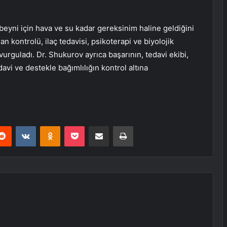
beyni için hava ve su kadar gereksinim haline geldiğini
 kontrolü, ilaç tedavisi, psikoterapi ve biyolojik
urguladı. Dr. Shukurov ayrıca başarının, tedavi ekibi,
edavi ve destekle bağımlılığın kontrol altına
erest
Reddit
VKontakte
Odnoklassniki
Pocket
E-Posta ile paylaş
Yazdır