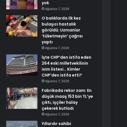
yok
Ağustos 7, 2026
O balıklarda ilk kez
bulaşıcı hastalık
görüldü: Uzmanlar
‘tüketmeyin’ çağrısı
yaptı
Ağustos 7, 2026
İşte CHP’den istifa eden
264 eski milletvekilinin
isim listesi… Kimler
CHP’den istifa etti?
Ağustos 7, 2026
Fabrikada rekor zam: En
düşük maaş 153 bin TL’ye
çıktı, işçiler halay
çekerek kutladı
Ağustos 7, 2026
Yıllardır sahibi