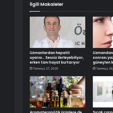
İlgili Makaleler
Uzmanlardan hepatit
Uzmandan 
uyarısı… Sessiz ilerleyebiliyor,
sonrası yaz 
erken tanı hayat kurtarıyor
güneşten 
Temmuz 27, 2026
Temmuz 26,
Aromaterapötik ürünlere de
Sıcak çarpm