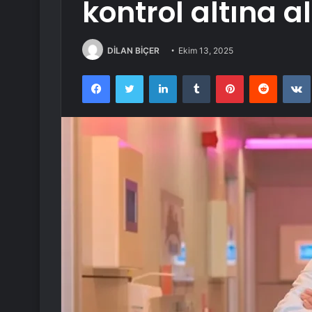
kontrol altına al
DİLAN BİÇER
Ekim 13, 2025
Facebook
Twitter
LinkedIn
Tumblr
Pinterest
Reddit