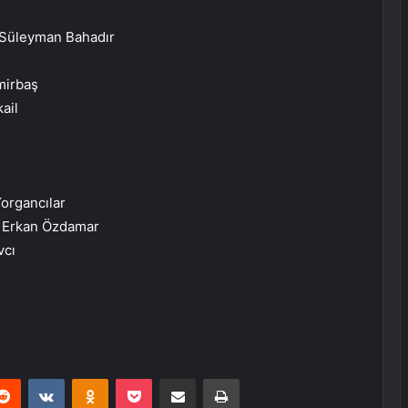
 Süleyman Bahadır
mirbaş
ail
organcılar
 Erkan Özdamar
vcı
erest
Reddit
VKontakte
Odnoklassniki
Pocket
E-Posta ile paylaş
Yazdır