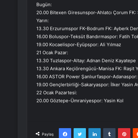
Bugün:
20.00 Bitexen Giresunspor-Ahlatcı Çorum FK:
Yarın:
13.30 Erzurumspor FK-Bodrum FK: Ayberk De
16.00 Boluspor-Teksüt Bandırmaspor: Fatih Tok
19.00 Kocaelispor-Eyüpspor: Ali Yılmaz
21 Ocak Pazar:
13.30 Tuzlaspor-Altay: Adnan Deniz Kayatepe
13.30 Ankara Keçiörengücü-Manisa FK: Raşit Y
16.00 ASTOR Power Şanlıurfaspor-Adanaspor:
19.00 Gençlerbirliği-Sakaryaspor: İlker Yasin A
22 Ocak Pazartesi:
20.00 Göztepe-Ümraniyespor: Yasin Kol
Facebook
Twitter
LinkedIn
Tumblr
Pint
Paylaş