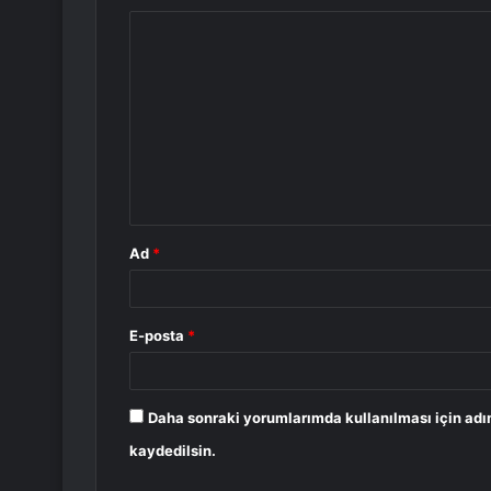
Y
o
r
u
m
*
Ad
*
E-posta
*
Daha sonraki yorumlarımda kullanılması için adı
kaydedilsin.