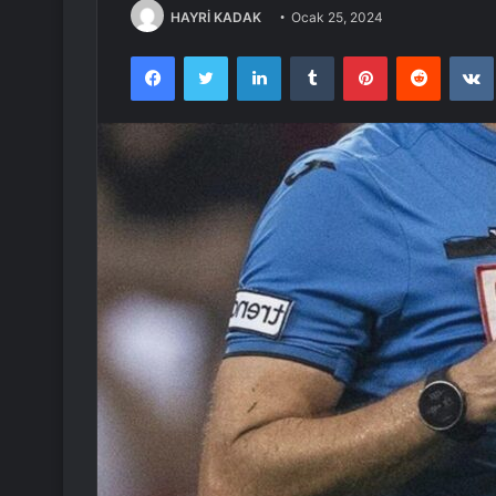
HAYRİ KADAK
Ocak 25, 2024
Facebook
Twitter
LinkedIn
Tumblr
Pinterest
Reddit