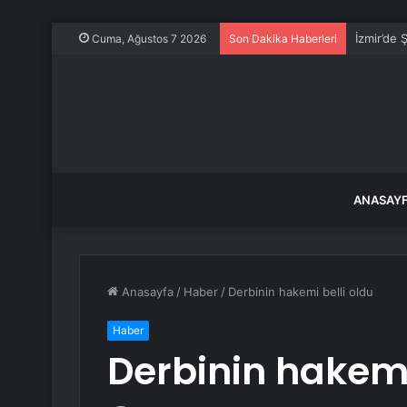
İzmir’de 
Cuma, Ağustos 7 2026
Son Dakika Haberleri
ANASAY
Anasayfa
/
Haber
/
Derbinin hakemi belli oldu
Haber
Derbinin hakemi