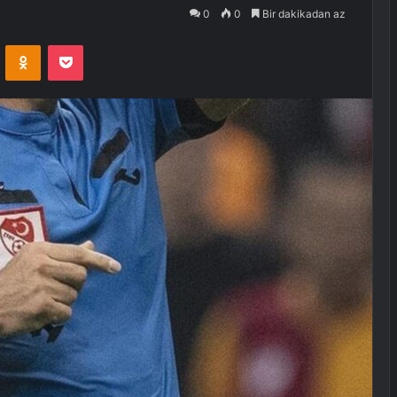
0
0
Bir dakikadan az
VKontakte
Odnoklassniki
Pocket