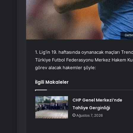
1. Lig’in 19. haftasında oynanacak maçları Tre
Türkiye Futbol Federasyonu Merkez Hakem Kuru
görev alacak hakemler şöyle:
İlgili Makaleler
CHP Genel Merkezi’nde
Tahliye Gerginliği
Ağustos 7, 2026