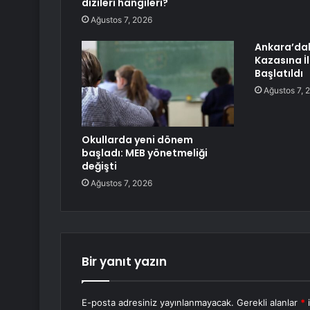
dizileri hangileri?
Ağustos 7, 2026
Ankara’dak
Kazasına İ
Başlatıldı
Ağustos 7, 
Okullarda yeni dönem
başladı: MEB yönetmeliği
değişti
Ağustos 7, 2026
Bir yanıt yazın
E-posta adresiniz yayınlanmayacak.
Gerekli alanlar
*
i