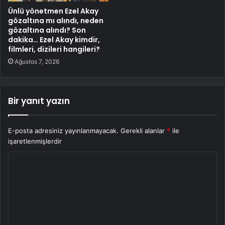
Ünlü yönetmen Ezel Akay
gözaltına mı alındı, neden
gözaltına alındı? Son
dakika… Ezel Akay kimdir,
filmleri, dizileri hangileri?
Ağustos 7, 2026
Bir yanıt yazın
E-posta adresiniz yayınlanmayacak.
Gerekli alanlar
*
ile
işaretlenmişlerdir
Y
o
r
u
m