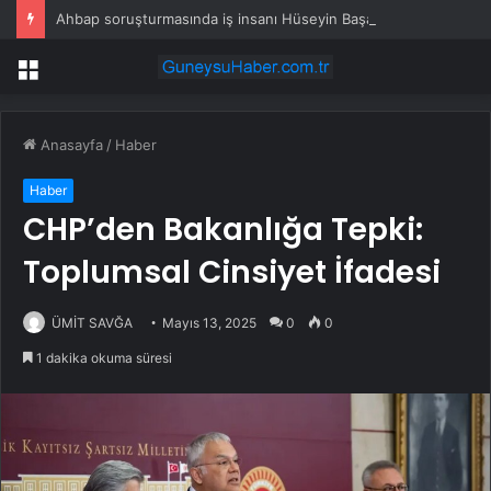
Ahbap soruşturmasında iş insanı Hüseyin Başaran’a tutuklama talebi
Menü
Anasayfa
/
Haber
Haber
CHP’den Bakanlığa Tepki:
Toplumsal Cinsiyet İfadesi
ÜMİT SAVĞA
Mayıs 13, 2025
0
0
1 dakika okuma süresi