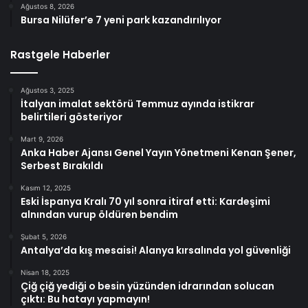
Ağustos 8, 2026
Bursa Nilüfer’e 7 yeni park kazandırılıyor
Rastgele Haberler
Ağustos 3, 2025
İtalyan imalat sektörü Temmuz ayında istikrar
belirtileri gösteriyor
Mart 9, 2026
Anka Haber Ajansı Genel Yayın Yönetmeni Kenan Şener,
Serbest Bırakıldı
Kasım 12, 2025
Eski İspanya Kralı 70 yıl sonra itiraf etti: Kardeşimi
alnından vurup öldüren bendim
Şubat 5, 2026
Antalya’da kış mesaisi! Alanya kırsalında yol güvenliği
Nisan 18, 2025
Çiğ çiğ yediği o besin yüzünden idrarından solucan
çıktı: Bu hatayı yapmayın!