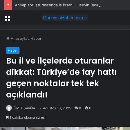
Ahbap soruşturmasında iş insanı Hüseyin Başaran’a tutuklama talebi
Menü
Anasayfa
/
Haber
Haber
Bu il ve ilçelerde oturanlar
dikkat: Türkiye’de fay hattı
geçen noktalar tek tek
açıklandı!
ÜMİT SAVĞA
Ağustos 13, 2025
0
0
1 dakika okuma süresi