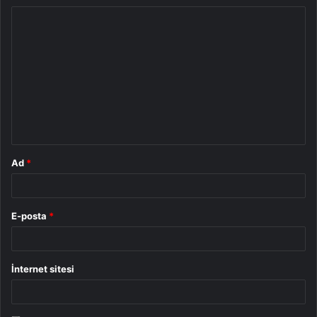
Y
o
r
u
m
*
Ad
*
E-posta
*
İnternet sitesi