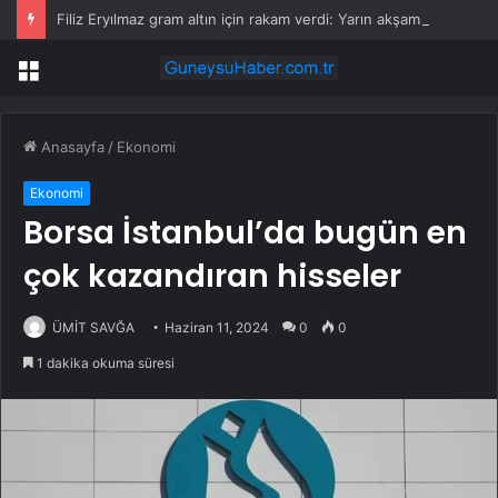
Filiz Eryılmaz gram altın için rakam verdi: Yarın akşama işaret etti
Menü
Anasayfa
/
Ekonomi
Ekonomi
Borsa İstanbul’da bugün en
çok kazandıran hisseler
ÜMİT SAVĞA
Haziran 11, 2024
0
0
1 dakika okuma süresi