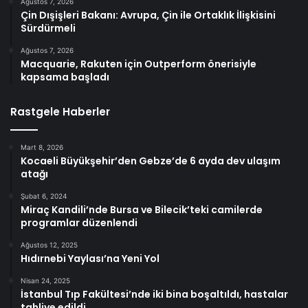
Ağustos 7, 2026
Çin Dışişleri Bakanı: Avrupa, Çin ile Ortaklık İlişkisini
Sürdürmeli
Ağustos 7, 2026
Macquarie, Rakuten için Outperform önerisiyle
kapsama başladı
Rastgele Haberler
Mart 8, 2026
Kocaeli Büyükşehir’den Gebze’de 6 ayda dev ulaşım
atağı
Şubat 6, 2024
Miraç Kandili’nde Bursa ve Bilecik’teki camilerde
programlar düzenlendi
Ağustos 12, 2025
Hıdırnebi Yaylası’na Yeni Yol
Nisan 24, 2025
İstanbul Tıp Fakültesi’nde iki bina boşaltıldı, hastalar
tahliye edildi