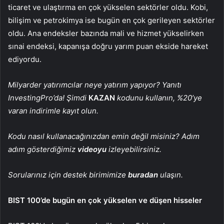
ticaret
ve
ulaştırma
en çok yükselen sektörler oldu.
Kobi
,
bilişim
ve
petrokimya
ise bugün en çok gerileyen sektörler
oldu. Ana endeksler bazında
mali
ve
hizmet
yükselirken
sınai
endeksi, kapanışa doğru yarım puan ekside hareket
ediyordu.
Milyarder yatırımcılar neye yatırım yapıyor? Yanıtı
InvestingPro’da! Şimdi
KAZAN
kodunu kullanın, %20’ye
varan indirimle kayıt olun.
Kodu nasıl kullanacağınızdan emin değil misiniz? Adım
adım gösterdiğimiz
videoyu
izleyebilirsiniz.
Sorularınız için destek birimimize
buradan
ulaşın.
BIST 100’de bugün en çok yükselen ve düşen hisseler