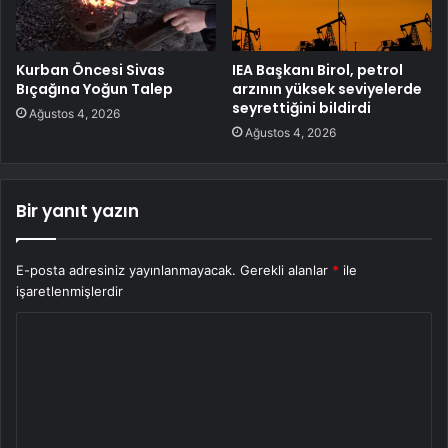
Kurban Öncesi Sivas
IEA Başkanı Birol, petrol
Bıçağına Yoğun Talep
arzının yüksek seviyelerde
seyrettiğini bildirdi
Ağustos 4, 2026
Ağustos 4, 2026
Bir yanıt yazın
E-posta adresiniz yayınlanmayacak.
Gerekli alanlar
*
ile
işaretlenmişlerdir
Y
o
r
u
m