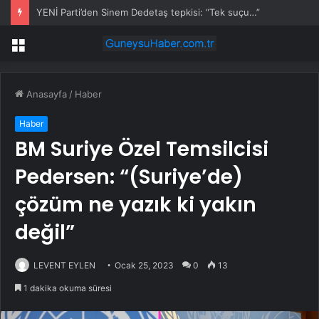
YENİ Parti’den Sinem Dedetaş tepkisi: “Tek suçu…”
Menü
Anasayfa
/
Haber
Haber
BM Suriye Özel Temsilcisi
Pedersen: “(Suriye’de)
çözüm ne yazık ki yakın
değil”
LEVENT EYLEN
Ocak 25, 2023
0
13
1 dakika okuma süresi