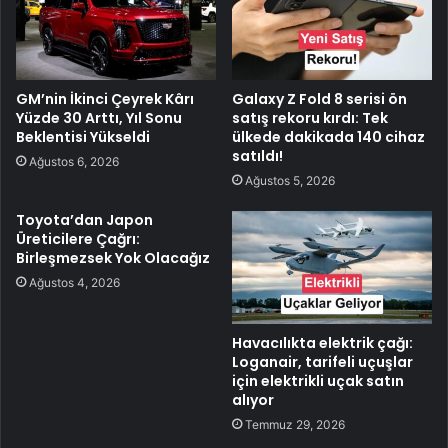
GM’nin İkinci Çeyrek Kârı
Galaxy Z Fold 8 serisi ön
Yüzde 30 Arttı, Yıl Sonu
satış rekoru kırdı: Tek
Beklentisi Yükseldi
ülkede dakikada 140 cihaz
satıldı!
Ağustos 6, 2026
Ağustos 5, 2026
Toyota’dan Japon
Üreticilere Çağrı:
Birleşmezsek Yok Olacağız
Ağustos 4, 2026
Havacılıkta elektrik çağı:
Loganair, tarifeli uçuşlar
için elektrikli uçak satın
alıyor
Temmuz 29, 2026