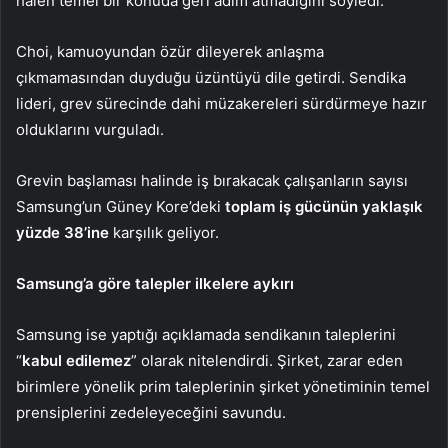
halen temel bir konuda geri adım atmadığını söyledi.
Choi, kamuoyundan özür dileyerek anlaşma
çıkmamasından duyduğu üzüntüyü dile getirdi. Sendika
lideri, grev sürecinde dahi müzakereleri sürdürmeye hazır
olduklarını vurguladı.
Grevin başlaması halinde iş bırakacak çalışanların sayısı
Samsung’un Güney Kore’deki
toplam iş gücünün yaklaşık
yüzde 38’ine
karşılık geliyor.
Samsung’a göre talepler ilkelere aykırı
Samsung ise yaptığı açıklamada sendikanın taleplerini
“
kabul edilemez
” olarak nitelendirdi. Şirket, zarar eden
birimlere yönelik prim taleplerinin şirket yönetiminin temel
prensiplerini zedeleyeceğini savundu.