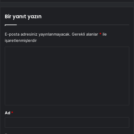
Bir yanıt yazın
E-posta adresiniz yayınlanmayacak.
Gerekli alanlar
*
ile
işaretlenmişlerdir
Y
o
r
u
m
*
Ad
*