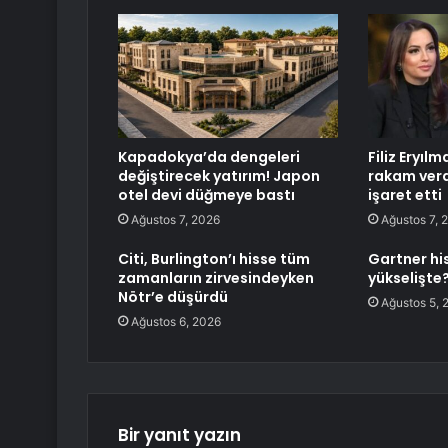
Kapadokya’da dengeleri
Filiz Eryıl
değiştirecek yatırım! Japon
rakam verd
otel devi düğmeye bastı
işaret etti
Ağustos 7, 2026
Ağustos 7, 
Citi, Burlington’ı hisse tüm
Gartner hi
zamanların zirvesindeyken
yükselişte
Nötr’e düşürdü
Ağustos 5, 
Ağustos 6, 2026
Bir yanıt yazın