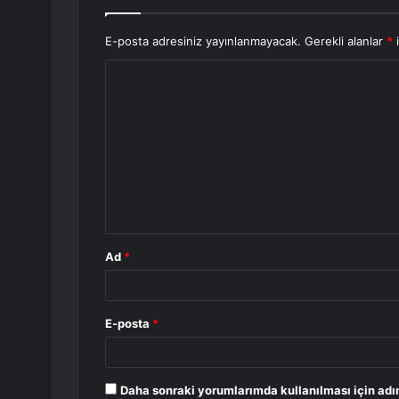
E-posta adresiniz yayınlanmayacak.
Gerekli alanlar
*
i
Y
o
r
u
m
*
Ad
*
E-posta
*
Daha sonraki yorumlarımda kullanılması için adı