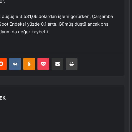
or.
0,8 düşüşle 3.531,06 dolardan işlem görürken, Çarşamba
Spot Endeksi yüzde 0,1 arttı. Gümüş düştü ancak ons
adyum da değer kaybetti.
erest
Reddit
VKontakte
Odnoklassniki
Pocket
E-Posta ile paylaş
Yazdır
EK