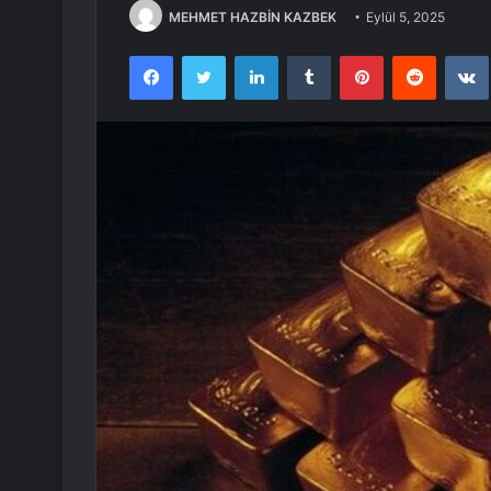
MEHMET HAZBİN KAZBEK
Eylül 5, 2025
Facebook
Twitter
LinkedIn
Tumblr
Pinterest
Reddit