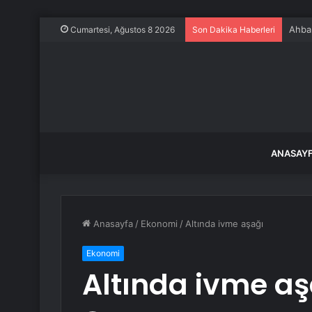
Ahbap
Cumartesi, Ağustos 8 2026
Son Dakika Haberleri
ANASAY
Anasayfa
/
Ekonomi
/
Altında ivme aşağı
Ekonomi
Altında ivme aş