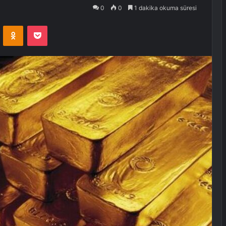
0
0
1 dakika okuma süresi
VKontakte
Odnoklassniki
Pocket