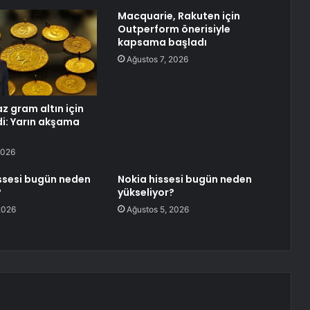
Macquarie, Rakuten için
Outperform önerisiyle
kapsama başladı
Ağustos 7, 2026
maz gram altın için
i: Yarın akşama
2026
ssesi bugün neden
Nokia hissesi bugün neden
?
yükseliyor?
2026
Ağustos 5, 2026