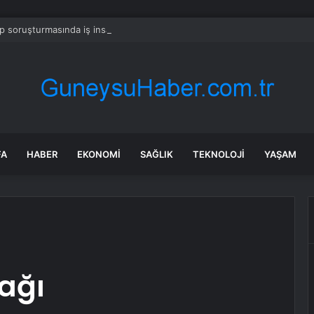
 soruşturmasında iş insanı Hüseyin Başaran’a tutuklama talebi
FA
HABER
EKONOMI
SAĞLIK
TEKNOLOJI
YAŞAM
ağı