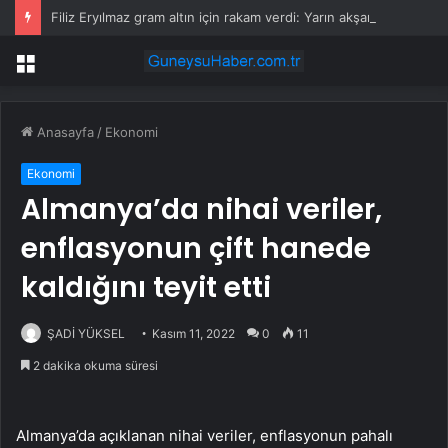
Filiz Eryılmaz gram altın için rakam verdi: Yarın akşama işaret etti
Menü
Anasayfa
/
Ekonomi
Ekonomi
Almanya’da nihai veriler,
enflasyonun çift hanede
kaldığını teyit etti
ŞADİ YÜKSEL
Kasım 11, 2022
0
11
2 dakika okuma süresi
Almanya’da açıklanan nihai veriler, enflasyonun pahalı