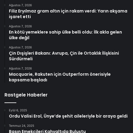
Ağustos 7, 2026
Filiz Eryılmaz gram altın için rakam verdi: Yarın akşama
işaret etti
Ağustos 7, 2026
En kötü yemeklere sahip ülke belli oldu: İlk akla gelen
ülke değil
Ağustos 7, 2026
Çin Dışişleri Bakanı: Avrupa, Çin ile Ortaklık İlişkisini
Sürdürmeli
Ağustos 7, 2026
Macquarie, Rakuten için Outperform önerisiyle
kapsama başladı
Rastgele Haberler
Eylül 6, 2025
Ordu Valisi Erol, Ünye’de şehit aileleriyle bir araya geldi
Temmuz 24, 2025
Basın Emekçileri Kahvaltıda Buluştu