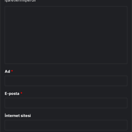
işaretlenmişlerdir
Y
o
r
u
m
*
Ad
*
E-posta
*
İnternet sitesi