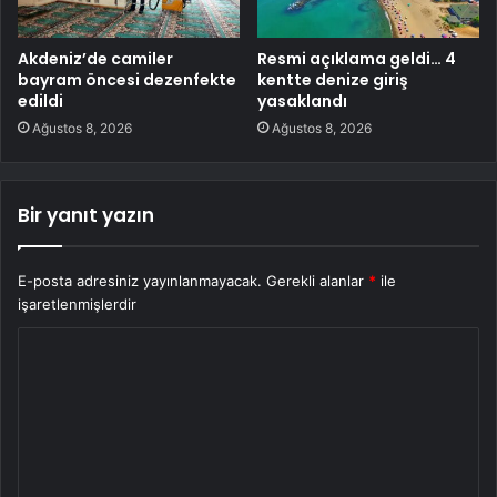
Akdeniz’de camiler
Resmi açıklama geldi… 4
bayram öncesi dezenfekte
kentte denize giriş
edildi
yasaklandı
Ağustos 8, 2026
Ağustos 8, 2026
Bir yanıt yazın
E-posta adresiniz yayınlanmayacak.
Gerekli alanlar
*
ile
işaretlenmişlerdir
Y
o
r
u
m