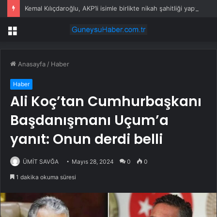
Kemal Kılıçdaroğlu, AKP’li isimle birlikte nikah şahitliği yaptı
Menü
Anasayfa
/
Haber
Haber
Ali Koç’tan Cumhurbaşkanı
Başdanışmanı Uçum’a
yanıt: Onun derdi belli
ÜMİT SAVĞA
Mayıs 28, 2024
0
0
1 dakika okuma süresi