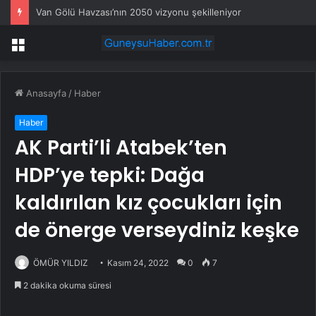
Van Gölü Havzası’nın 2050 vizyonu şekilleniyor
Menü
Anasayfa
/
Haber
Haber
AK Parti’li Atabek’ten
HDP’ye tepki: Dağa
kaldırılan kız çocukları için
de önerge verseydiniz keşke
ÖMÜR YILDIZ
Kasım 24, 2022
0
7
2 dakika okuma süresi