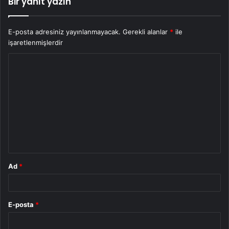
Bir yanıt yazın
E-posta adresiniz yayınlanmayacak.
Gerekli alanlar
*
ile
işaretlenmişlerdir
Y
o
r
u
m
*
Ad
*
E-posta
*