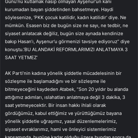
Günü’nü kutlamak nasip olmayan Ayşenur’un kanı
kurumadan bayan şiddetinden bahsetmeye. Haydi
söylesenize, ‘PKK çocuk katilidir, kadın katilidir’ diye. Ne
mümkün. Esasen biz de bugün size ne sayı, ne tedbir, ne
siyaset anlatacak değiliz, bugün size aynada kendinize
bakıp Hasan’ı, Ayşenur’u görmenizi tavsiye ediyoruz” diye
konuştu.’BU ALANDAKİ REFORMLARIMIZI ANLATMAYA 3
SAAT YETMEZ’
AK Parti’nin kadına yönelik şiddetle mücadelesinin bir
sözleşme ile başlamadığını ve bir sözleşme ile
bitmeyeceğini kaydeden Atabek, “Son 20 yıldır bu alanda
attığımız adımları, ıslahatları anlatmaya değil 3 dakika, 3
saat yetmeyecektir. Bir insan hakkı ihlali olarak
gördüğümüz, kabul ettiğimiz ve yürüttüğümüz bayana
yönelik şiddetle uğraşımız, yasal düzenlemelerimiz,
siyaset evraklarımız, hami ve önleyici sistemlerimiz
kapsamında, bugüne kadar olduğu üzere bundan sonra da