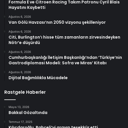
Formula E ve Citroen Racing Takım Patronu Cyril Blais
Hayatını Kaybetti
Ağustos 6, 2026
Van Gölü Havzası’nın 2050 vizyonu şekilleniyor
Ağustos 6, 2026
Citi, Burlington’ı hisse tüm zamanların zirvesindeyken
Nötr’e düşürdü
Ağustos 6, 2026
Cumhurbaşkanlığı İletişim Başkanlığı’ndan ‘Türkiye’nin
Gastrodiplomasi Modeli: Sofra ve Miras’ Kitabı
Ağustos 6, 2026
Dijital Bağımlılıkla Mücadele
Rastgele Haberler
Mayıs 13, 2026
Bakkal Gözaltında
Temmuz 17, 2025
Kılıçdaroğlu, Bahçeli’yi arayıp teşekkür etti