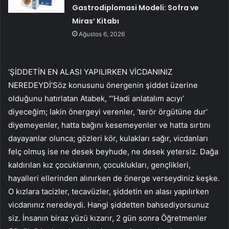
Gastrodiplomasi Modeli: Sofra ve
Miras’ Kitabı
Ağustos 6, 2026
‘ŞİDDETİN EN ALASI YAPILIRKEN VİCDANINIZ
NEREDEYDİ’Söz konusunu önergenin şiddet üzerine
olduğunu hatırlatan Atabek, “‘Hadi anlatalım acıyı’
diyeceğim; lakin önergeyi verenler, ‘terör örgütüne dur’
diyemeyenler, hatta bağını kesemeyenler ve hatta sırtını
dayayanlar olunca; gözleri kör, kulakları sağır, vicdanları
felç olmuş ise ne desek beyhude, ne desek yetersiz. Dağa
kaldırılan kız çocuklarının, çocuklukları, gençlikleri,
hayalleri ellerinden alınırken de önerge verseydiniz keşke.
O kızlara tacizler, tecavüzler, şiddetin en alası yapılırken
vicdanınız neredeydi. Hangi şiddetten bahsediyorsunuz
siz. İnsanın biraz yüzü kızarır, 2 gün sonra Öğretmenler