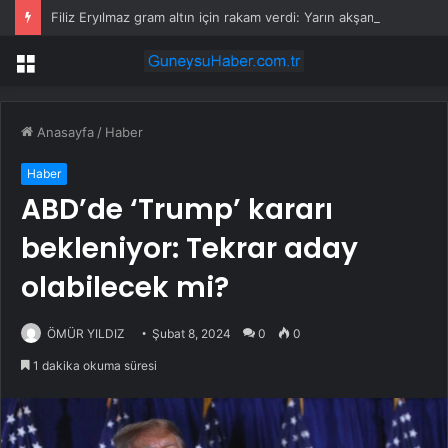
Filiz Eryılmaz gram altın için rakam verdi: Yarın akşama işaret etti
Menü
Anasayfa
/
Haber
Haber
ABD’de ‘Trump’ kararı
bekleniyor: Tekrar aday
olabilecek mi?
ÖMÜR YILDIZ
Şubat 8, 2024
0
0
1 dakika okuma süresi