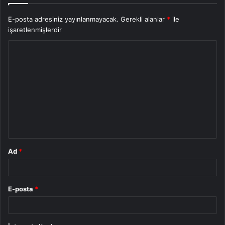
E-posta adresiniz yayınlanmayacak.
Gerekli alanlar
*
ile
işaretlenmişlerdir
Y
o
r
u
m
*
Ad
*
E-posta
*