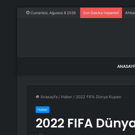
Ahbap
Cumartesi, Ağustos 8 2026
Son Dakika Haberleri
ANASAY
Anasayfa
/
Haber
/
2022 FIFA Dünya Kupası
Haber
2022 FIFA Düny