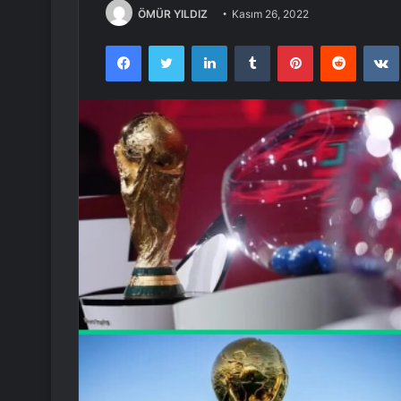
ÖMÜR YILDIZ
Kasım 26, 2022
Facebook
Twitter
LinkedIn
Tumblr
Pinterest
Reddit