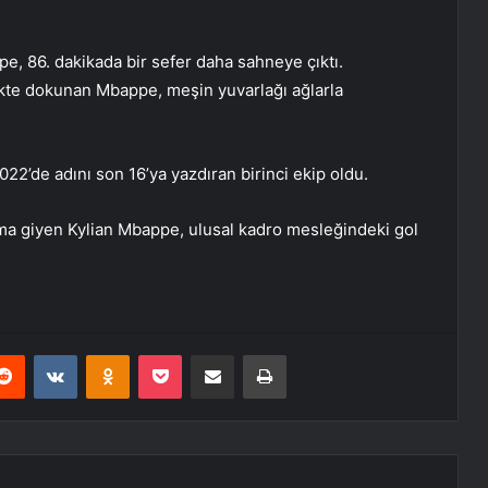
, 86. dakikada bir sefer daha sahneye çıktı.
kte dokunan Mbappe, meşin yuvarlağı ağlarla
022’de adını son 16’ya yazdıran birinci ekip oldu.
ma giyen Kylian Mbappe, ulusal kadro mesleğindeki gol
erest
Reddit
VKontakte
Odnoklassniki
Pocket
E-Posta ile paylaş
Yazdır