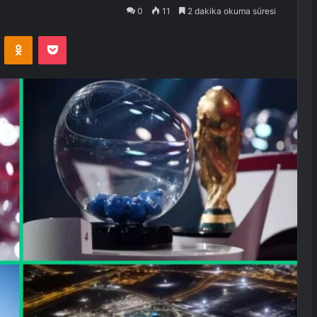
0
11
2 dakika okuma süresi
VKontakte
Odnoklassniki
Pocket