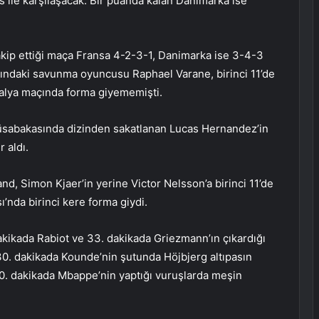
 ile karşılaşacak. Bir puanda kalan Danimarka ise
akip ettiği maça Fransa 4-2-3-1, Danimarka ise 3-4-3
aşındaki savunma oyuncusu Raphael Varane, birinci 11’de
tralya maçında forma giyememişti.
sabakasında dizinden sakatlanan Lucas Hernandez’in
 aldı.
d, Simon Kjaer’in yerine Victor Nelsson’a birinci 11’de
ı’nda birinci kere forma giydi.
 dakikada Rabiot ve 33. dakikada Griezmann’ın çıkardığı
30. dakikada Kounde’nin şutunda Höjbjerg altıpasın
40. dakikada Mbappe’nin yaptığı vuruşlarda meşin