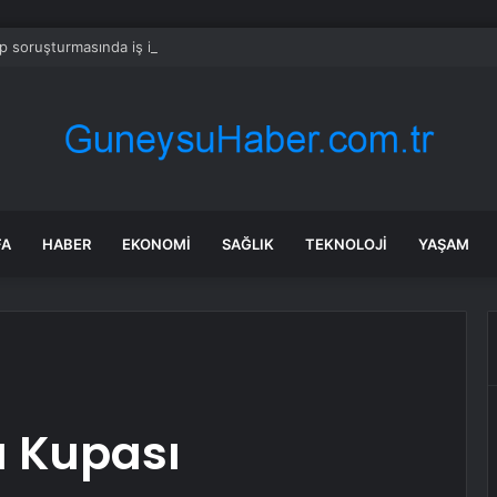
 soruşturmasında iş insanı Hüseyin Başaran’a tutuklama talebi
FA
HABER
EKONOMI
SAĞLIK
TEKNOLOJI
YAŞAM
a Kupası