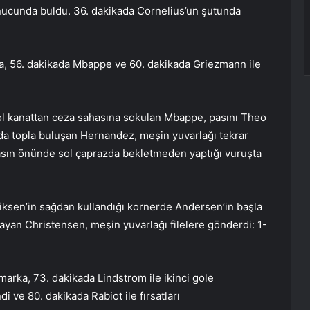
nucunda buldu. 36. dakikada Cornelius’un şutunda
sa, 56. dakikada Mbappe ve 60. dakikada Griezmann ile
 sol kanattan ceza sahasına sokulan Mbappe, pasını Theo
ada topla buluşan Hernandez, meşin yuvarlağı tekrar
asın önünde sol çaprazda bekletmeden yaptığı vuruşta
riksen’in sağdan kullandığı kornerde Andersen’in başla
ayan Christensen, meşin yuvarlağı filelere gönderdi: 1-
arka, 73. dakikada Lindstrom ile ikinci gole
 ve 80. dakikada Rabiot ile fırsatları