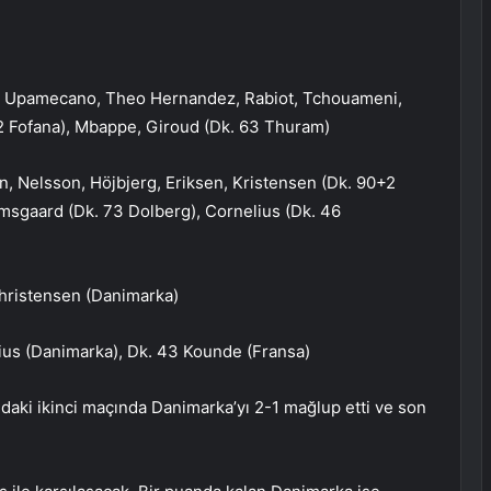
e), Upamecano, Theo Hernandez, Rabiot, Tchouameni,
 Fofana), Mbappe, Giroud (Dk. 63 Thuram)
, Nelsson, Höjbjerg, Eriksen, Kristensen (Dk. 90+2
msgaard (Dk. 73 Dolberg), Cornelius (Dk. 46
Christensen (Danimarka)
lius (Danimarka), Dk. 43 Kounde (Fransa)
aki ikinci maçında Danimarka’yı 2-1 mağlup etti ve son