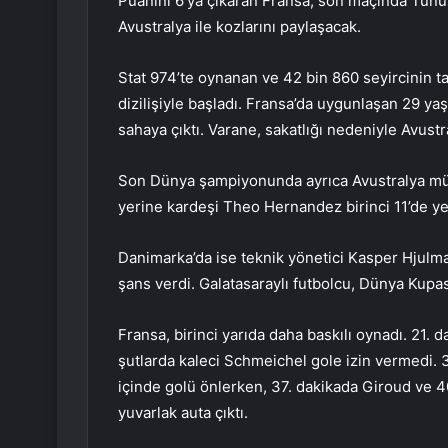
Puanını 6’ya çıkaran Fransa, son maçında Tunus
Avustralya ile kozlarını paylaşacak.
Stat 974’te oynanan ve 42 bin 860 seyircinin t
dizilişiyle başladı. Fransa’da uygunlaşan 29 y
sahaya çıktı. Varane, sakatlığı nedeniyle Avus
Son Dünya şampiyonunda ayrıca Avustralya mü
yerine kardeşi Theo Hernandez birinci 11’de yer
Danimarka’da ise teknik yönetici Kasper Hjulman
şans verdi. Galatasaraylı futbolcu, Dünya Kupas
Fransa, birinci yarıda daha baskılı oynadı. 21.
şutlarda kaleci Schmeichel gole izin vermedi. 
içinde golü önlerken, 37. dakikada Giroud ve 
yuvarlak auta çıktı.