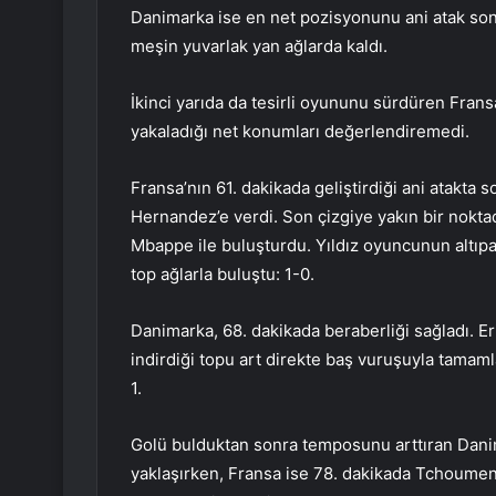
Danimarka ise en net pozisyonunu ani atak so
meşin yuvarlak yan ağlarda kaldı.
İkinci yarıda da tesirli oyununu sürdüren Fran
yakaladığı net konumları değerlendiremedi.
Fransa’nın 61. dakikada geliştirdiği ani atakta
Hernandez’e verdi. Son çizgiye yakın bir nokt
Mbappe ile buluşturdu. Yıldız oyuncunun altıp
top ağlarla buluştu: 1-0.
Danimarka, 68. dakikada beraberliği sağladı. E
indirdiği topu art direkte baş vuruşuyla tamaml
1.
Golü bulduktan sonra temposunu arttıran Danim
yaklaşırken, Fransa ise 78. dakikada Tchoumendi